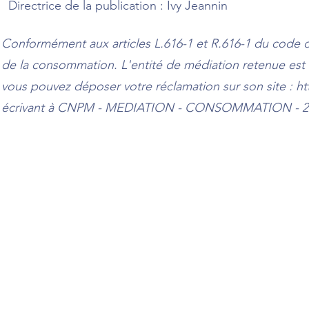
Directrice de la publication : Ivy Jeannin
Conformément aux articles L.616-1 et R.616-1 du code 
de la consommation. L'entité de médiation retenue 
vous pouvez déposer votre réclamation sur son site :
ht
écrivant à CNPM - MEDIATION - CONSOMMATION - 27 a
Liens partena
Voir la p
48 rue 